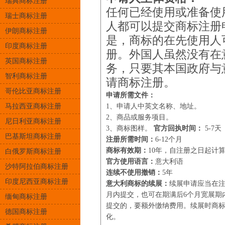
瑞典商标注册
任何已经使用或准备使
瑞士商标注册
人都可以提交商标注册
伊朗商标注册
是，商标的在先使用人
印度商标注册
册。外国人虽然没有在
英国商标注册
务，只要其本国政府与
智利商标注册
请商标注册。
哥伦比亚商标注册
申请所需文件：
马拉西亚商标注册
1、申请人中英文名称、地址。
2、商品或服务项目。
尼日利亚商标注册
3、商标图样。
官方回执时间：
5-7天
巴基斯坦商标注册
注册所需时间：
6-12个月
商标有效期：
10年，自注册之日起计
白俄罗斯商标注册
官方使用语言：
意大利语
沙特阿拉伯商标注册
连续不使用撤销：
5年
印度尼西亚商标注册
意大利商标的续展：
续展申请应当在注
月内提交，也可在期满后6个月宽展期
缅甸商标注册
提交的，要额外缴纳费用。续展时商
德国商标注册
化。