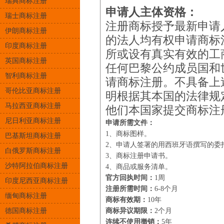
瑞典商标注册
申请人主体资格：
瑞士商标注册
注册商标授予最新申请
伊朗商标注册
的法人均有权申请商标
印度商标注册
所或设有真实有效的工
英国商标注册
任何巴黎公约成员国和
智利商标注册
请商标注册。不具备上
哥伦比亚商标注册
明根据其本国的法律规
马拉西亚商标注册
他们本国家提交商标注
尼日利亚商标注册
申请所需文件：
1、商标图样。
巴基斯坦商标注册
2、申请人签署的用西班牙语撰写的委
白俄罗斯商标注册
3、商标注册申请书。
沙特阿拉伯商标注册
4、商品或服务清单。
官方回执时间：
1周
印度尼西亚商标注册
注册所需时间：
6-8个月
缅甸商标注册
商标有效期：
10年
德国商标注册
商标异议期限：
2个月
连续不使用撤销：
5年