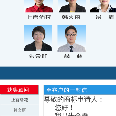
尊敬的商标申请人：
上官绪花
您好！
韩文丽
我是朱金群