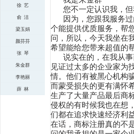
徐 艺
您不一定认识我，但
俞 洁
因为，您跟我服务过的
个能提供优质服务，帮您
梁玉娟
问，所以，今天我坐在
颜芬芬
希望能给您带来超值的
张 琴
说实在的，在我从事商
朱金群
见证过太多的企业家为找
情。他们有被黑心机构
李艳丽
而蒙受损失的更有满怀
薛 林
生产了大量产品最后商标
侵权的有时候我也在想
们都在追求快速经济利
在话，商标注册真的不是
问的我承担的是一家企