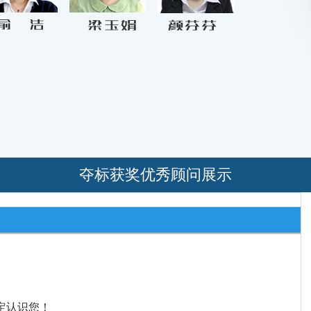
夺标获奖优秀顾问展示
定认识您！