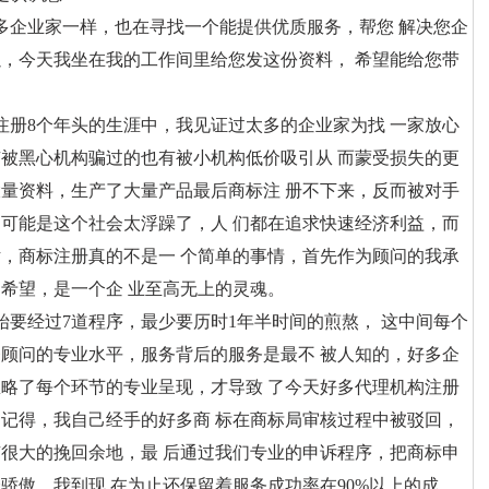
企业家一样，也在寻找一个能提供优质服务，帮您 解决您企
，今天我坐在我的工作间里给您发这份资料， 希望能给您带
册8个年头的生涯中，我见证过太多的企业家为找 一家放心
被黑心机构骗过的也有被小机构低价吸引从 而蒙受损失的更
量资料，生产了大量产品最后商标注 册不下来，反而被对手
可能是这个社会太浮躁了，人 们都在追求快速经济利益，而
，商标注册真的不是一 个简单的事情，首先作为顾问的我承
希望，是一个企 业至高无上的灵魂。
经过7道程序，最少要历时1年半时间的煎熬， 这中间每个
顾问的专业水平，服务背后的服务是最不 被人知的，好多企
略了每个环节的专业呈现，才导致 了今天好多代理机构注册
记得，我自己经手的好多商 标在商标局审核过程中被驳回，
很大的挽回余地，最 后通过我们专业的申诉程序，把商标申
骄傲，我到现 在为止还保留着服务成功率在90%以上的成