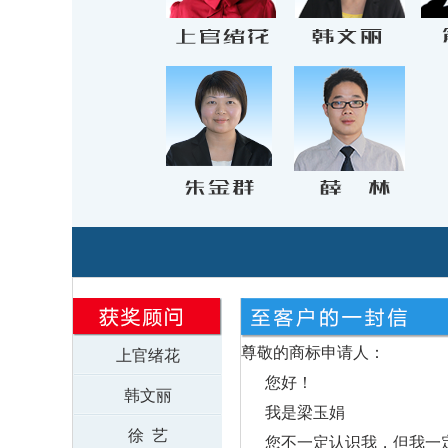
尊敬的商标申请人：
上官绪花
您好！
韩文丽
我是梁玉娟
徐 艺
您不一定认识我，但我一