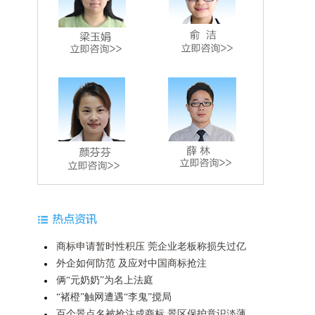
商标申请暂时性积压 莞企业老板称损失过亿
外企如何防范 及应对中国商标抢注
俩“元奶奶”为名上法庭
“褚橙”触网遭遇“李鬼”搅局
百个景点名被抢注成商标 景区保护意识淡薄