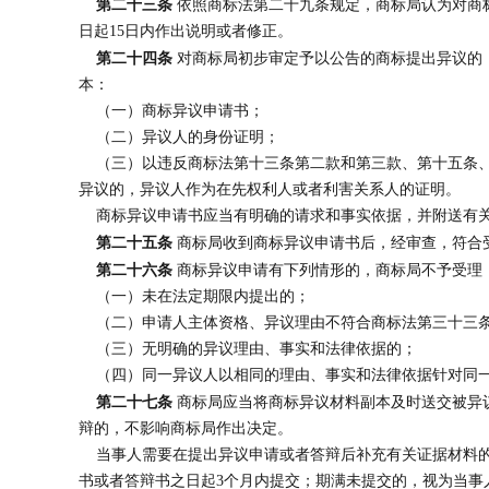
第二十三条
依照商标法第二十九条规定，商标局认为对商
日起15日内作出说明或者修正。
第二十四条
对商标局初步审定予以公告的商标提出异议的
本：
（一）商标异议申请书；
（二）异议人的身份证明；
（三）以违反商标法第十三条第二款和第三款、第十五条、
异议的，异议人作为在先权利人或者利害关系人的证明。
商标异议申请书应当有明确的请求和事实依据，并附送有
第二十五条
商标局收到商标异议申请书后，经审查，符合
第二十六条
商标异议申请有下列情形的，商标局不予受理
（一）未在法定期限内提出的；
（二）申请人主体资格、异议理由不符合商标法第三十三
（三）无明确的异议理由、事实和法律依据的；
（四）同一异议人以相同的理由、事实和法律依据针对同一
第二十七条
商标局应当将商标异议材料副本及时送交被异议
辩的，不影响商标局作出决定。
当事人需要在提出异议申请或者答辩后补充有关证据材料的
书或者答辩书之日起3个月内提交；期满未提交的，视为当事