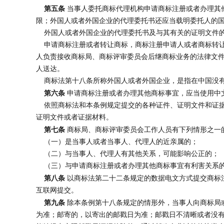
第五条
当事人委托商标代理机构申请商标注册或者办理其
限；外国人或者外国企业的代理委托书还应当载明委托人的
外国人或者外国企业的代理委托书及与其有关的证明文件的
申请商标注册或者转让商标，商标注册申请人或者商标转让
人负责接收商标局、商标评审委员会后继商标业务的法律文
人送达。
商标法第十八条所称外国人或者外国企业，是指在中国没有
第六条
申请商标注册或者办理其他商标事宜，应当使用中
依照商标法和本条例规定提交的各种证件、证明文件和证据
证明文件或者证据材料。
第七条
商标局、商标评审委员会工作人员有下列情形之一
（一）是当事人或者当事人、代理人的近亲属的；
（二）与当事人、代理人有其他关系，可能影响公正的；
（三）与申请商标注册或者办理其他商标事宜有利害关系
第八条
以商标法第二十二条规定的数据电文方式提交商标
互联网提交。
第九条
除本条例第十八条规定的情形外，当事人向商标局
为准；邮寄的，以寄出的邮戳日为准；邮戳日不清晰或者没