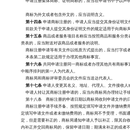
申请注册集体商标、证明商标的，应当在申请书中予以声明
商标为外文或者包含外文的，应当说明含义。
第十四条
申请商标注册的，申请人应当提交其身份证明文
前款关于申请人提交其身份证明文件的规定适用于向商标局
第十五条
商品或者服务项目名称应当按照商品和服务分类
类表的，应当附送对该商品或者服务的说明。
商标注册申请等有关文件以纸质方式提出的，应当打字或
本条第二款规定适用于办理其他商标事宜。
第十六条
共同申请注册同一商标或者办理其他共有商标事
中顺序排列的第一人为代表人。
商标局和商标评审委员会的文件应当送达代表人。
第十七条
申请人变更其名义、地址、代理人、文件接收人
申请人转让其商标注册申请的，应当向商标局办理转让手
第十八条 商标注册的申请日期以商标局收到申请文件的
商标注册申请手续齐备、按照规定填写申请文件并缴纳费用
定填写申请文件或者未缴纳费用的，商标局不予受理，书面
定，但是需要补正的，商标局通知申请人予以补正，限其自收
内补正并交回商标局的，保留申请日期；期满未补正的或者