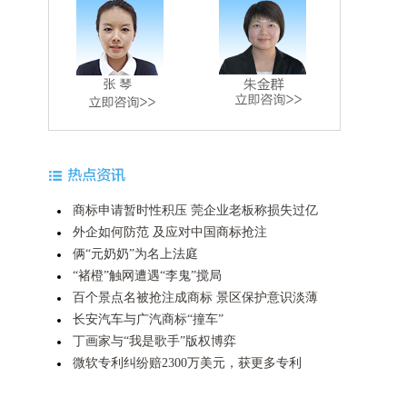
商标申请暂时性积压 莞企业老板称损失过亿
外企如何防范 及应对中国商标抢注
俩“元奶奶”为名上法庭
“褚橙”触网遭遇“李鬼”搅局
百个景点名被抢注成商标 景区保护意识淡薄
长安汽车与广汽商标“撞车”
丁画家与“我是歌手”版权博弈
微软专利纠纷赔2300万美元，获更多专利